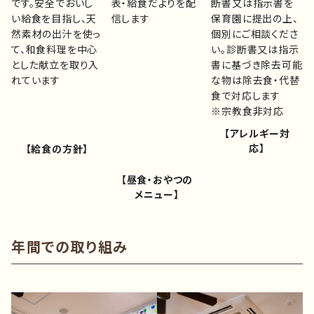
です。安全でおいし
表・給食だよりを配
断書又は指示書を
い給食を目指し、天
信します
保育園に提出の上、
然素材の出汁を使っ
個別にご相談くださ
て、和食料理を中心
い。診断書又は指示
とした献立を取り入
書に基づき除去可能
れています
な物は除去食・代替
食で対応します
※宗教食非対応
【アレルギー対
応】
【給食の方針】
【昼食・おやつの
メニュー】
年間での取り組み