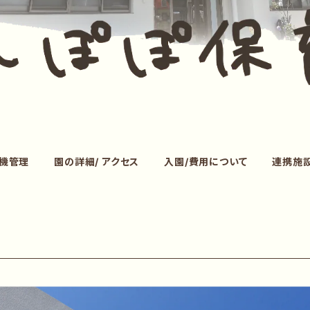
危機管理
園の詳細/ アクセス
入園/費用について
連携施